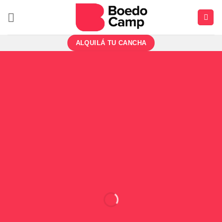
Saltar
al
contenido
ALQUILÁ TU CANCHA
FLEX, FLOW &
RELAX